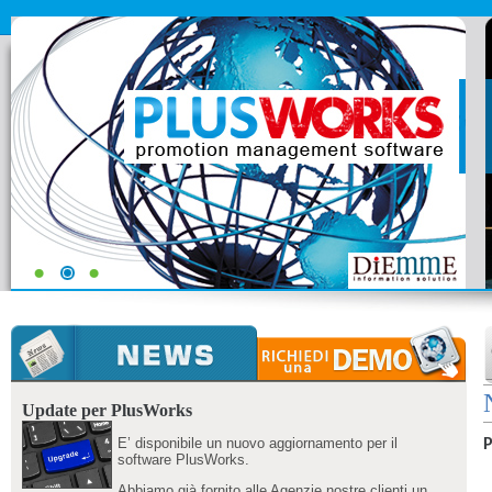
Update per PlusWorks
E’ disponibile un nuovo aggiornamento per il
P
software PlusWorks.
Abbiamo già fornito alle Agenzie nostre clienti un