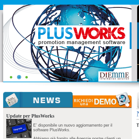
Update per PlusWorks
E’ disponibile un nuovo aggiornamento per il
T
software PlusWorks.
Abbiamo già fornito alle Agenzie nostre clienti un